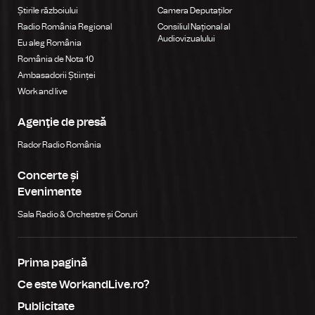
Știrile războiului
Camera Deputaților
Radio România Regional
Consiliul Național al
Audiovizualului
Eu aleg România
România de Nota 10
Ambasadorii Științei
Work and live
Agenţie de presă
Rador Radio România
Concerte și
Evenimente
Sala Radio & Orchestre și Coruri
Prima pagină
Ce este WorkandLive.ro?
Publicitate