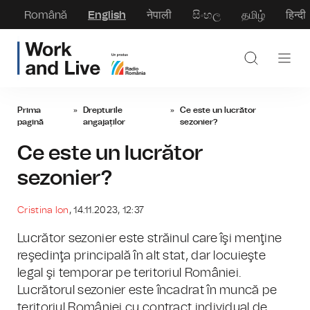
Română
English
नेपाली
සිංහල
தமிழ்
हिन्दी
Prima
»
Drepturile
»
Ce este un lucrător
pagină
angajaților
sezonier?
Ce este un lucrător
sezonier?
Cristina Ion
, 14.11.2023, 12:37
Lucrător sezonier este străinul care îşi menţine
reşedinţa principală în alt stat, dar locuieşte
legal şi temporar pe teritoriul României.
Lucrătorul sezonier este încadrat în muncă pe
teritoriul României cu contract individual de