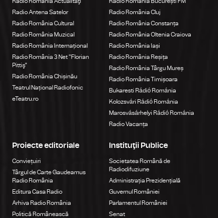
Radio România Actualitaţi
Radio România București FM
Radio Antena Satelor
Radio România Cluj
Radio România Cultural
Radio România Constanța
Radio România Muzical
Radio România Oltenia Craiova
Radio România Internațional
Radio România Iași
Radio România 3 Net "Florian
Radio România Reșița
Pittiş"
Radio România Târgu Mureș
Radio România Chișinău
Radio România Timișoara
Teatrul Național Radiofonic
Bukaresti Rádió Románia
eTeatru.ro
Kolozsvári Rádió Románia
Marosvásárhelyi Rádió Románia
Radio Vacanța
Proiecte editoriale
Instituţii Publice
Conviețuiri
Societatea Română de
Radiodifuziune
Târgul de Carte Gaudeamus
Radio România
Administrația Prezidențială
Editura Casa Radio
Guvernul României
Arhiva Radio România
Parlamentul României
Politică Românească
Senat