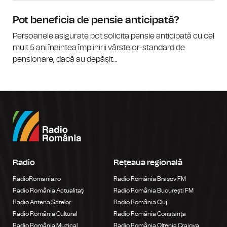
Pot beneficia de pensie anticipată?
Persoanele asigurate pot solicita pensie anticipată cu cel
mult 5 ani înaintea împlinirii vârstelor-standard de
pensionare, dacă au depăşit...
Radio
Rețeaua regională
RadioRomania.ro
Radio România Brașov FM
Radio România Actualitaţi
Radio România București FM
Radio Antena Satelor
Radio România Cluj
Radio România Cultural
Radio România Constanța
Radio România Muzical
Radio România Oltenia Craiova