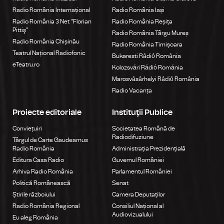
Radio România Internațional
Radio România Iași
Radio România 3 Net "Florian
Radio România Reșița
Pittiş"
Radio România Târgu Mureș
Radio România Chișinău
Radio România Timișoara
Teatrul Național Radiofonic
Bukaresti Rádió Románia
eTeatru.ro
Kolozsvári Rádió Románia
Marosvásárhelyi Rádió Románia
Radio Vacanța
Proiecte editoriale
Instituţii Publice
Conviețuiri
Societatea Română de
Radiodifuziune
Târgul de Carte Gaudeamus
Radio România
Administrația Prezidențială
Editura Casa Radio
Guvernul României
Arhiva Radio România
Parlamentul României
Politică Românească
Senat
Știrile războiului
Camera Deputaților
Radio România Regional
Consiliul Național al
Audiovizualului
Eu aleg România