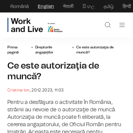
Română
English
नेपाली
සිංහල
தமிழ்
हिन्दी
Prima
»
Drepturile
»
Ce este autorizaţia de
pagină
angajaților
muncă?
Ce este autorizaţia de
muncă?
Cristina Ion
, 20.12.2023, 11:03
Pentru a desfăşura o activitate în România,
străinii au nevoie de o autorizaţie de muncă.
Autorizaţia de muncă poate fi eliberată, la
cererea angajatorului, de Oficiul Român pentru
Imigrări. Aceasta este necesară pentru