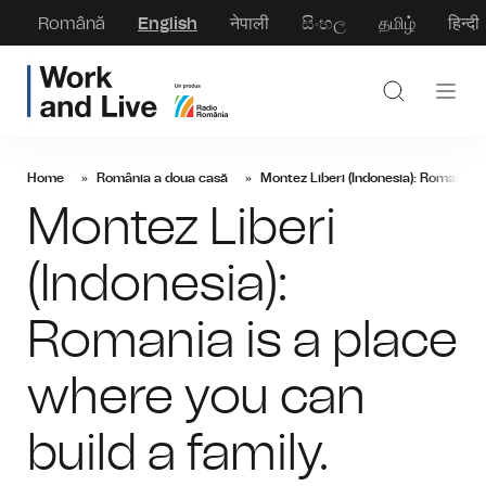
Română
English
नेपाली
සිංහල
தமிழ்
हिन्दी
Home
România a doua casă
Montez Liberi (Indonesia): Romania is
Montez Liberi
(Indonesia):
Romania is a place
where you can
build a family.