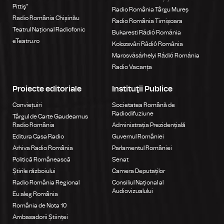
Pittiş"
Radio România Târgu Mureș
Radio România Chișinău
Radio România Timișoara
Teatrul Național Radiofonic
Bukaresti Rádió Románia
eTeatru.ro
Kolozsvári Rádió Románia
Marosvásárhelyi Rádió Románia
Radio Vacanța
Proiecte editoriale
Instituţii Publice
Conviețuiri
Societatea Română de
Radiodifuziune
Târgul de Carte Gaudeamus
Radio România
Administrația Prezidențială
Editura Casa Radio
Guvernul României
Arhiva Radio România
Parlamentul României
Politică Românească
Senat
Știrile războiului
Camera Deputaților
Radio România Regional
Consiliul Național al
Audiovizualului
Eu aleg România
România de Nota 10
Ambasadorii Științei