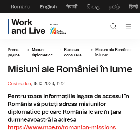
Română
English
नेपाली
සිංහල
தமிழ்
हिन्दी
Prima
»
Misiuni
»
Reteaua
»
Misiuni ale României
pagină
diplomatice
consulara
în lume
Misiuni ale României în lume
Cristina Ion
, 18.10.2023, 11:12
Pentru toate informațiile legate de accesul în
România vă puteți adresa misiunilor
diplomatice pe care România le are în țara
dumneavoastră la adresa
https://www.mae.ro/romanian-missions