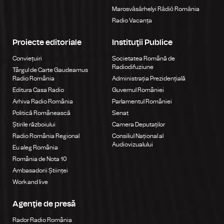
Marosvásárhelyi Rádió Románia
Radio Vacanța
Proiecte editoriale
Instituţii Publice
Conviețuiri
Societatea Română de
Radiodifuziune
Târgul de Carte Gaudeamus
Radio România
Administrația Prezidențială
Editura Casa Radio
Guvernul României
Arhiva Radio România
Parlamentul României
Politică Românească
Senat
Știrile războiului
Camera Deputaților
Radio România Regional
Consiliul Național al
Audiovizualului
Eu aleg România
România de Nota 10
Ambasadorii Științei
Work and live
Agenţie de presă
Rador Radio România