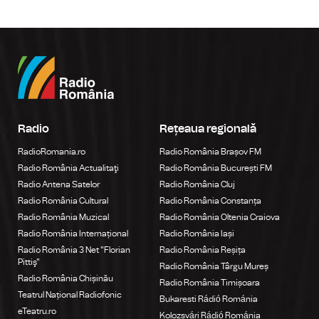
Radio
Rețeaua regională
RadioRomania.ro
Radio România Brașov FM
Radio România Actualitaţi
Radio România București FM
Radio Antena Satelor
Radio România Cluj
Radio România Cultural
Radio România Constanța
Radio România Muzical
Radio România Oltenia Craiova
Radio România Internațional
Radio România Iași
Radio România 3 Net "Florian
Radio România Reșița
Pittiş"
Radio România Târgu Mureș
Radio România Chișinău
Radio România Timișoara
Teatrul Național Radiofonic
Bukaresti Rádió Románia
eTeatru.ro
Kolozsvári Rádió Románia