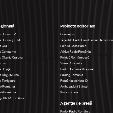
egională
Proiecte editoriale
a Brașov FM
Conviețuiri
 București FM
Târgul de Carte Gaudeamus Radio Ro
 Cluj
Editura Casa Radio
a Constanța
Arhiva Radio România
 Oltenia Craiova
Politică Românească
 Iași
Știrile războiului
 Reșița
Radio România Regional
a Târgu Mureș
Eu aleg România
a Timișoara
România de Nota 10
ió Románia
Ambasadorii Științei
dió Románia
Work and live
yi Rádió Románia
Agenţie de presă
a
Rador Radio România