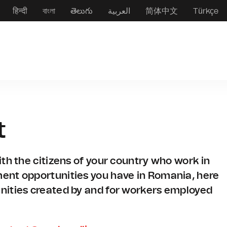
हिन्दी
বাংলা
తెలుగు
العربية
简体中文
Türkçe
t
th the citizens of your country who work in
ent opportunities you have in Romania, here
nities created by and for workers employed