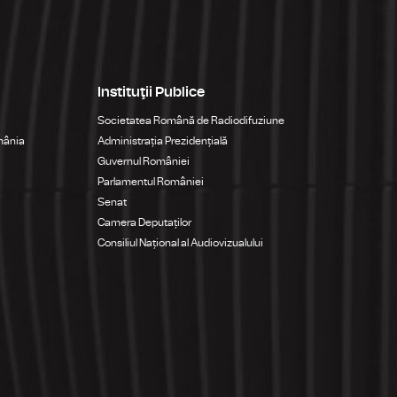
Instituţii Publice
Societatea Română de Radiodifuziune
mânia
Administrația Prezidențială
Guvernul României
Parlamentul României
Senat
Camera Deputaților
Consiliul Național al Audiovizualului