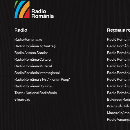
Radio
Rețeaua r
RadioRomania.ro
Radio Români
Radio România Actualitaţi
Radio România
Radio Antena Satelor
Radio România
Radio România Cultural
Radio Români
Radio România Muzical
Radio România
Radio România Internațional
Radio România
Radio România 3 Net "Florian Pittiş"
Radio România
Radio România Chișinău
Radio Români
Teatrul Național Radiofonic
Radio Români
eTeatru.ro
Bukaresti Rád
Kolozsvári Rá
Marosvásárhel
Radio Vacanț