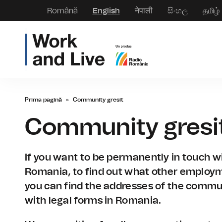
Română
English
नेपाली
සිංහල
தமிழ்
Prima pagină
»
Community gresit
Community gresi
If you want to be permanently in touch wi
Romania, to find out what other employm
you can find the addresses of the commu
with legal forms in Romania.