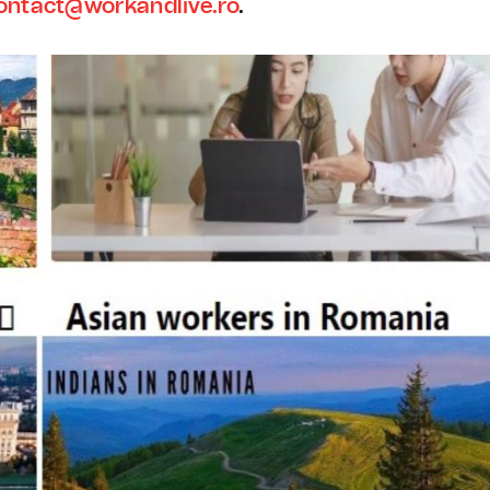
ontact@workandlive.ro
.