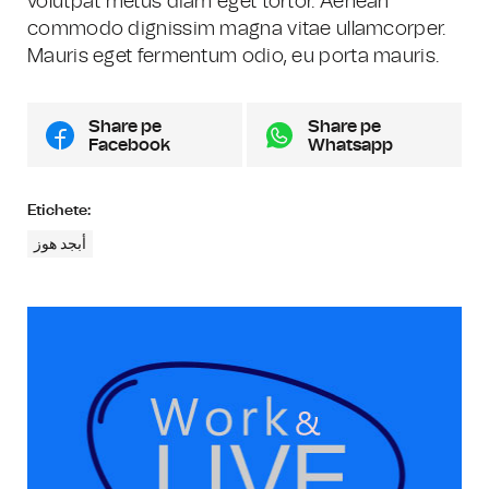
volutpat metus diam eget tortor. Aenean
commodo dignissim magna vitae ullamcorper.
Mauris eget fermentum odio, eu porta mauris.
Share pe
Share pe
Facebook
Whatsapp
Etichete:
أبجد هوز