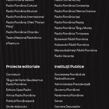
Radio România Cultural
Radio România Constanța
Radio România Muzical
Radio România Oltenia Craiova
Radio România Internațional
Radio România Iași
Radio România 3 Net "Florian
Radio România Reșița
Pittiş"
Radio România Târgu Mureș
Radio România Chișinău
Radio România Timișoara
Teatrul Național Radiofonic
Bukaresti Rádió Románia
eTeatru.ro
Kolozsvári Rádió Románia
Marosvásárhelyi Rádió Románia
Radio Vacanța
Proiecte editoriale
Instituţii Publice
Conviețuiri
Societatea Română de
Radiodifuziune
Târgul de Carte Gaudeamus
Radio România
Administrația Prezidențială
Editura Casa Radio
Guvernul României
Arhiva Radio România
Parlamentul României
Politică Românească
Senat
Știrile războiului
Camera Deputaților