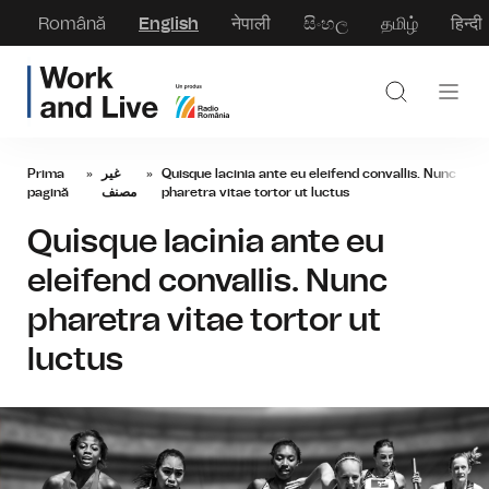
Română
English
नेपाली
සිංහල
தமிழ்
हिन्दी
Prima
»
غير
»
Quisque lacinia ante eu eleifend convallis. Nunc
pagină
مصنف
pharetra vitae tortor ut luctus
Quisque lacinia ante eu
eleifend convallis. Nunc
pharetra vitae tortor ut
luctus