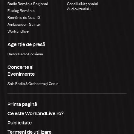
Radio România Regional
Consiliul Național al
Audiovizualului
Eu aleg România
România de Nota 10
Ambasadorii Științei
Work and live
Agenţie de presă
Rador Radio România
Concerte și
Evenimente
Sala Radio & Orchestre și Coruri
Prima pagină
Ce este WorkandLive.ro?
Publicitate
Termeni de utilizare